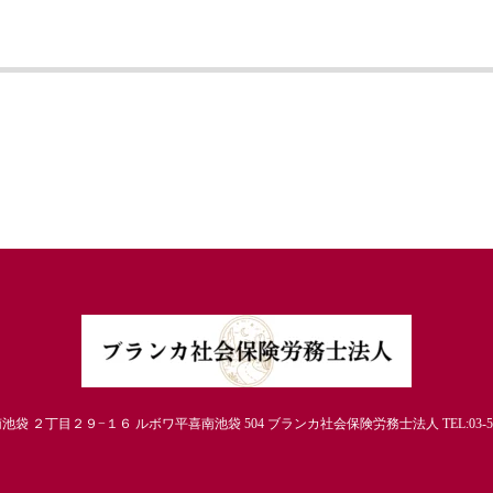
池袋 ２丁目２９−１６ ルボワ平喜南池袋 504 ブランカ社会保険労務士法人 TEL:03-5979-597